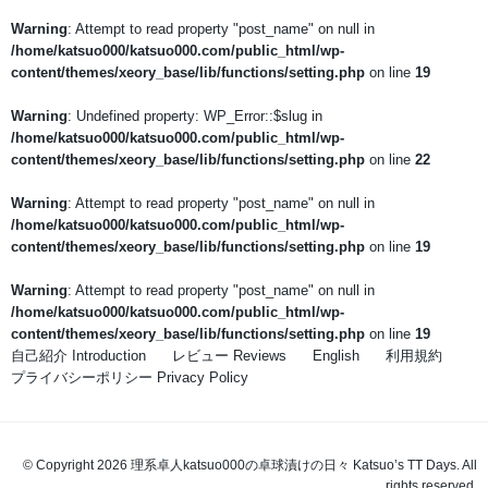
Warning
: Attempt to read property "post_name" on null in
/home/katsuo000/katsuo000.com/public_html/wp-
content/themes/xeory_base/lib/functions/setting.php
on line
19
Warning
: Undefined property: WP_Error::$slug in
/home/katsuo000/katsuo000.com/public_html/wp-
content/themes/xeory_base/lib/functions/setting.php
on line
22
Warning
: Attempt to read property "post_name" on null in
/home/katsuo000/katsuo000.com/public_html/wp-
content/themes/xeory_base/lib/functions/setting.php
on line
19
Warning
: Attempt to read property "post_name" on null in
/home/katsuo000/katsuo000.com/public_html/wp-
content/themes/xeory_base/lib/functions/setting.php
on line
19
自己紹介 Introduction
レビュー Reviews
English
利用規約
プライバシーポリシー Privacy Policy
© Copyright 2026 理系卓人katsuo000の卓球漬けの日々 Katsuo’s TT Days. All
rights reserved.