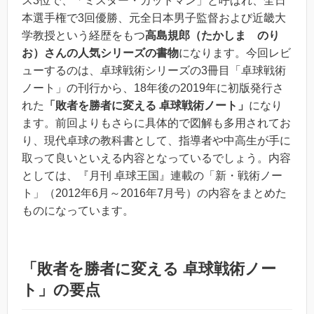
ス3位で、「ミスター・カットマン」と呼ばれ、全日
本選手権で3回優勝、元全日本男子監督および近畿大
学教授という経歴をもつ
高島規郎（たかしま のり
お）さんの人気シリーズの書物
になります。今回レビ
ューするのは、卓球戦術シリーズの3冊目「卓球戦術
ノート」の刊行から、18年後の
2019年に初版発行
さ
れた
「敗者を勝者に変える 卓球戦術ノート」
になり
ます。前回よりもさらに
具体的で図解も多用されてお
り、現代卓球の教科書として、指導者や中高生が手に
取って良いといえる内容
となっているでしょう。内容
としては、『月刊 卓球王国』連載の「新・戦術ノー
ト」（2012年6月～2016年7月号）の内容をまとめた
ものになっています。
「敗者を勝者に変える 卓球戦術ノー
ト」の要点