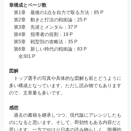
章構成とページ数
第1章 最後の1点を自力で取る方法：85 P
第2章 動きと打法の戦術論：25 P
第3章 先述とメンタル：37 P
第4章 指導者の役割：19 P
第5章 戦型別の攻略法：35 P
第6章 新しい時代の戦術論：83 P
全301 P
図解
トップ選手の写真や具体的な図解も前とどうように
多い構成となっています。ただし読み物でもあります
ので、文章量も多いです。
感想
過去の書籍を継承しつつ、現代版にアレンジしたも
のになると思います。そして、即効性もある内容だと
思います。一方でやはり日本の読み物らしく、階層的