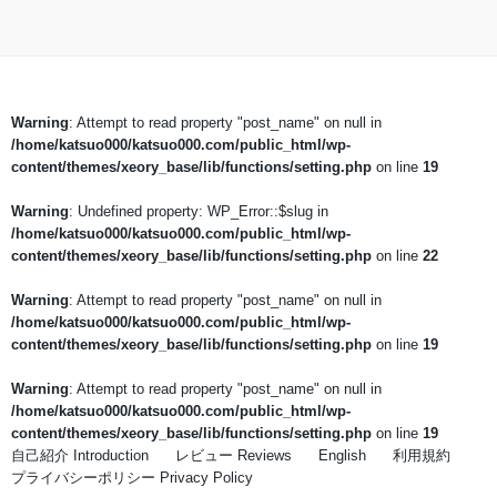
Warning
: Attempt to read property "post_name" on null in
/home/katsuo000/katsuo000.com/public_html/wp-
content/themes/xeory_base/lib/functions/setting.php
on line
19
Warning
: Undefined property: WP_Error::$slug in
/home/katsuo000/katsuo000.com/public_html/wp-
content/themes/xeory_base/lib/functions/setting.php
on line
22
Warning
: Attempt to read property "post_name" on null in
/home/katsuo000/katsuo000.com/public_html/wp-
content/themes/xeory_base/lib/functions/setting.php
on line
19
Warning
: Attempt to read property "post_name" on null in
/home/katsuo000/katsuo000.com/public_html/wp-
content/themes/xeory_base/lib/functions/setting.php
on line
19
自己紹介 Introduction
レビュー Reviews
English
利用規約
プライバシーポリシー Privacy Policy