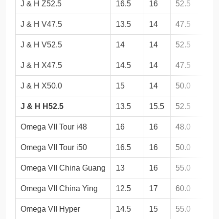
J & H Z52.5
16.5
16
52.5
9
J & H V47.5
13.5
14
47.5
6
J & H V52.5
14
14
52.5
6
J & H X47.5
14.5
14
47.5
7
J & H X50.0
15
14
50.0
7
J & H H52.5
13.5
15.5
52.5
6
Omega VII Tour i48
16
16
48.0
1
Omega VII Tour i50
16.5
16
50.0
1
Omega VII China Guang
13
16
55.0
7
Omega VII China Ying
12.5
17
60.0
7
Omega VII Hyper
14.5
15
55.0
7