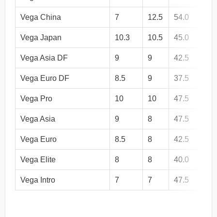
Vega China
7
12.5
54.0
4
Vega Japan
10.3
10.5
45.0
4
Vega Asia DF
9
9
42.5
4
Vega Euro DF
8.5
9
37.5
4
Vega Pro
10
10
47.5
4
Vega Asia
9
8
47.5
4
Vega Euro
8.5
8
42.5
4
Vega Elite
8
8
40.0
4
Vega Intro
7
7
47.5
3