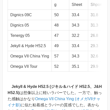
g
Sheet
Shponge
Dignics 09C
50
33.4
31.8
Dignics 05
48
34.3
31.3
Tenergy 05
47
32.2
26.8
Jekyll & Hyde H52.5
49
33.4
29.3
Omega VII China Ying
57
34.3
32.6
Omega VII Tour
52
35.1
29.9
Jekyll & Hyde H52.5 (ジキル＆ハイド H52.5、J&H
H52.5)
は想像以上に軽いラバーでした。一方で、触っ
た感触はかなり
Omega VII China Ying (オメガVIIチャ
イナ影)
に似た粘着感とラバーの質感でした。表から