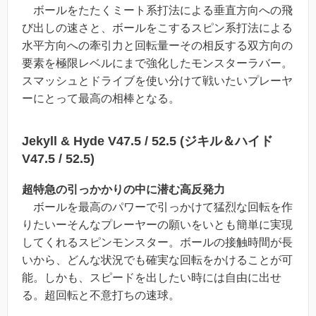
ボールをたたくミート系打法による垂直方向への飛
び出しの速さと、ボールをこするスピン系打法による
水平方向への牽引力と回転量ーその相反する双方向の
要素を極限レベルにまで強化したモンスターラバー。
スマッシュとドライブを使い分けて戦いたいプレーヤ
ーにとって最高の相棒となる。
Jekyll & Hyde V47.5 / 52.5 (ジキル＆ハイド
V47.5 / 52.5)
超特急の引っかかりの中に潜む高反発力
ボールを最高のパワーで引っかけて猛烈な回転を作
りたいーそんなプレーヤーの願いをいとも簡単に実現
してくれるスピンモンスター。ボールの接触時間が長
いから、どんな状況でも確実な回転をかけることが可
能。しかも、スピードを出したい時には自由に出せ
る。超回転と不意打ちの速球。