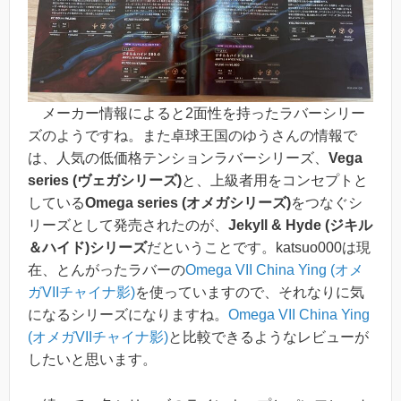
メーカー情報によると2面性を持ったラバーシリー
ズのようですね。また卓球王国のゆうさんの情報で
は、人気の低価格テンションラバーシリーズ、
Vega
series (ヴェガシリーズ)
と、上級者用をコンセプトと
している
Omega series (オメガシリーズ)
をつなぐシ
リーズとして発売されたのが、
Jekyll & Hyde (ジキル
＆ハイド)シリーズ
だということです。katsuo000は現
在、とんがったラバーの
Omega VII China Ying (オメ
ガVIIチャイナ影)
を使っていますので、それなりに気
になるシリーズになりますね。
Omega VII China Ying
(オメガVIIチャイナ影)
と比較できるようなレビューが
したいと思います。