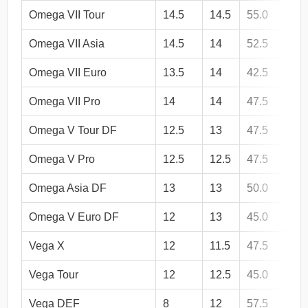
Omega VII Tour
14.5
14.5
55.0
7
Omega VII Asia
14.5
14
52.5
7
Omega VII Euro
13.5
14
42.5
7
Omega VII Pro
14
14
47.5
7
Omega V Tour DF
12.5
13
47.5
6
Omega V Pro
12.5
12.5
47.5
6
Omega Asia DF
13
13
50.0
6
Omega V Euro DF
12
13
45.0
6
Vega X
12
11.5
47.5
5
Vega Tour
12
12.5
45.0
5
Vega DEF
8
12
57.5
4