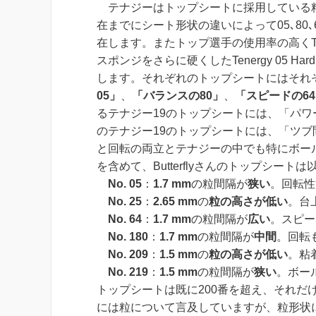
テナジーはトップシートに採用している粒
在までにシート形状の違いによって05､80､
在します。またトップ選手の使用率の高くTe
スポンジをさらに硬くしたTenergy 05 H
します。それぞれのトップシートにはそれ
05」
、
「バランスの80」
、
「スピードの6
るテナジー19のトップシート
には、
「パワ
のテナジー19のトップシートには、
「ツブ
と回転の両立とテナジーの中でも特にボー
を含めて、Butterflyさんのトップシー
No. 05
：
1.7 mm
の粒間隔が
狭い
。
回転性
No. 25
：
2.65 mm
の
粒の高さが低い
。
台
No. 64
：
1.7 mm
の粒間隔が
広い
。
スピー
No. 180
：
1.7 mm
の粒間隔が
中間
。
回転
No. 209
：
1.5 mm
の
粒の高さが低い
。
粘
No. 219
：
1.5 mm
の粒間隔が
狭い
。
ボー
トップシートは既に200番を超え、それ
には粒について言及していますが、粒形状