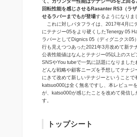
て、カウンター性能はテナジー05を上回ると
回転性能を感じさせるRasanter R53（ラザ
せるラバーまでもが登場
するようになりま
これに対しバタフライは、
2017年4月
にテナジー05をより硬くしたTenergy 05 
ラバーとしてDignics 05（ディグニクス05
行も見えつつあった
2021年3月改めて新テ
公表性能値はなんとテナジー05以上のス
SNSやYou tubeで一気に話題になり
どんな戦略や顧客ニーズを予想してテナジ
にきて改めて新しいテナジーということで有名
katsuo000は全く無名ですし、本レビ
が、katso000が感じたことを改めて発
す。
トップシート