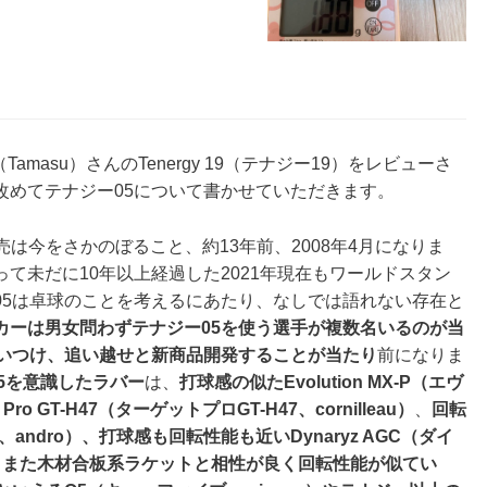
（Tamasu）さんのTenergy 19（テナジー19）
をレビューさ
改めてテナジー05について書かせていただきます。
の発売は今をさかのぼること、
約13年前、2008年4月
になりま
って未だに
10年以上経過した2021年現在もワールドスタン
05は卓球のことを考えるにあたり、なしでは語れない存在
と
カーは男女問わずテナジー05を使う選手が複数名いるのが当
追いつけ、追い越せと新商品開発することが当たり
前になりま
5を意識したラバー
は、
打球感の似たEvolution MX-P（エヴ
ro GT-H47（ターゲットプロGT-H47、cornilleau）
、
回転
8、andro）、打球感も回転性能も近いDynaryz AGC（ダイ
。
また木材合板系ラケットと相性が良く回転性能が似てい