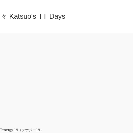
atsuo’s TT Days
Tenergy 19（テナジー19）