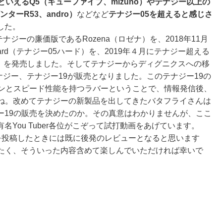
いえるQ5（キューファイブ、mizuno）やテナジー以上の
ンターR53、andro）
などなど
テナジー05を超えると感じさ
した。
にテナジーの廉価版であるRozena（ロゼナ）
を、
2018年11月
Hard（テナジー05ハード）
を、
2019年４月にテナジー超える
）
を発売しました。そしてテナジーからディグニクスへの移
ナジー、テナジー19
が販売となりました。この
テナジー19の
ピンとスピード性能を持つラバー
ということで、情報発信後、
ましたね。改めてテナジーの新製品を出してきたバタフライさんは
ー19の販売を決めたのか。その真意はわかりませんが、ここ
You Tuber各位がこぞって試打動画をあげています。
ューを投稿したときには既に後発のレビューとなると思います
信したく、そういった内容含めて楽しんでいただければ幸いで