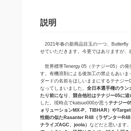
説明
2021年春の新商品目玉の一つ、Butterfly
せていただきます。今更ではありますが、
世界標準Tenergy 05（テナジー05）
す。有機溶剤による後加工の禁止もあいま
ダード
の名前をほしいままにする
テナジー
なってしまいました。
全日本選手権のラン
たり前になり
、
競合他社はテナジー05に
した。現時点でkatsuo000が思う
テナジー0
ォリューションMX-P、TIBHAR）やTarget P
性能の似たRasanter R48（ラザンターR4
ナライズAGC、joola）
などだと思います