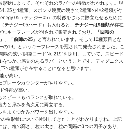
形状によって、それぞれのラバーの特徴がわかれます。現
64､25と4種類、スポンジ硬度の硬さで2種類の4×2種類が存
negy 05（テナジー05）の特徴をさらに際立たせるために
ard（テナジー05ハード）も入れると、
テナジーは9種類
が存在
ぞれキーフレーズが付されて販売されており、
「回転の
4」
、
「前陣の25」
と言われています。そして
10種類目とな
ーの19」
というキーフレーズを冠されて発売されました。こ
間隔の狭い”開発コードNo.219″を採用」
していて、スピード
ルをつかむ感覚のあるラバーということです。ディグニクス
トは以下の種類が存在することになると思います。
能が高い。
上プレーやカウンターがやりやすい。
ド性能が高い。
もスピードもバランスが取れている。
着力と弾みを高次元に両立する。
ルをよくつかみパワーを出しやすい。
だけの粒形状について検討してきたことがわかりますね。上記
には、粒の高さ、粒の太さ、粒の間隔の3つの因子があり、