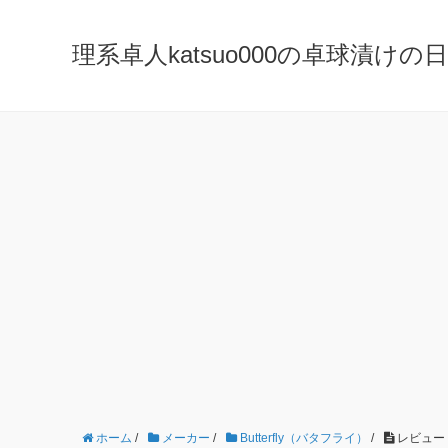
理系卓人katsuo000の卓球漬けの日々 K
ホーム
/
メーカー
/
Butterfly（バタフライ）
/
レビュー 