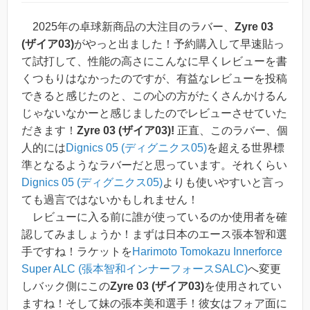
2025年の卓球新商品の大注目のラバー、
Zyre 03
(ザイア03)
がやっと出ました！予約購入して早速貼っ
て試打して、性能の高さにこんなに早くレビューを書
くつもりはなかったのですが、有益なレビューを投稿
できると感じたのと、この心の方がたくさんかけるん
じゃないなかーと感じましたのでレビューさせていた
だきます！
Zyre 03 (ザイア03)!
正直、このラバー、個
人的には
Dignics 05 (ディグニクス05)
を超える世界標
準となるようなラバーだと思っています。それくらい
Dignics 05 (ディグニクス05)
よりも使いやすいと言っ
ても過言ではないかもしれません！
レビューに入る前に誰が使っているのか使用者を確
認してみましょうか！まずは日本のエース張本智和選
手ですね！ラケットを
Harimoto Tomokazu Innerforce
Super ALC (張本智和インナーフォースSALC)
へ変更
しバック側にこの
Zyre 03 (ザイア03)
を使用されてい
ますね！そして妹の張本美和選手！彼女はフォア面に