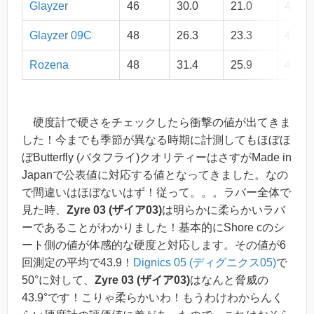
Glayzer
46
30.0
21.0
41.2
Glayzer 09C
48
26.3
23.3
40.7
Rozena
48
31.4
25.9
42.4
硬度計で硬さをチェックしたら衝撃の値が出てきま
した！今までも季節が異なる時期に計測してもほぼほ
ぼButterfly (バタフライ)クオリティーはさすがMade in
Japanで公表値に対応する値となってきました。なの
で間違いはほぼないはず！従って。。。ラバー全体で
見た時、
Zyre 03 (ザイア03)
は明らかに柔らかいラバ
ーであることがわかりました！基本的にShore cのシ
ート側の値が体感的な硬度と対応します。その値が6
回測定の平均で43.9！
Dignics 05 (ディグニクス05)
で
50°に対して、
Zyre 03 (ザイア03)
はなんと脅威の
43.9°です！こりゃ柔らかいわ！もうわけわからんく