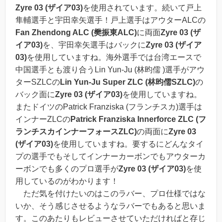
Zyre 03 (ザイア03)
を使用されています。続いて戸上
隼輔選手と宇田幸矢選手！戸上選手はアウターALCの
Fan Zhendong ALC (樊振東ALC)
に両面
Zyre 03 (ザ
イア03)
を、宇田幸矢選手はバックに
Zyre 03 (ザイア
03)
を使用していますね。海外選手では台湾エースで
中国選手とも渡り合うLin Yun-Ju (林昀儒 )選手がアウ
ターSZLCの
Lin Yun-Ju Super ZLC (林昀儒SZLC)
の
バック面に
Zyre 03 (ザイア03)
を使用していますね。
またドイツのPatrick Franziska (フランチスカ)選手は
インナーZLCの
Patrick Franziska Innerforce ZLC (フ
ランチスカインナーフォースZLC)
の両面に
Zyre 03
(ザイア03)
を使用していますね。要するにどんなタイ
プの選手でもそしてインナーカーボンでもアウターカ
ーボンでも多くのプロ選手が
Zyre 03 (ザイア03)
を使
用しているのがわかります！
ただ気を付けたいのはこのラバー、プロ仕様ではな
いか、そう感じさせるようなラバーでもあると思いま
す。このあたりもレビューさせていただければと存じ