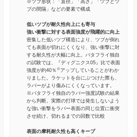
※ツブ形状：「直径」「高さ」「ツブとツ
ブの間隔」などの要素で構成
低いツブが耐久性向上にも寄与
強い衝撃に対する表面強度が飛躍的に向上
密集した低いツブ構造により、ツブが倒れ
ても表面が切れにくくなり、強い衝撃に対
する耐久性が大幅に向上。バタフライ独自
の試験では、『ディグニクス05』比で表面
※
強度が約40％
アップしていることがわか
りました。ラケットを台にぶつけた際も、
ラバーがより傷みにくくなっています。
※バタフライ独自のラバー強度試験の結果
から判断。実際の打球では発生しないよう
な強い衝撃をラバー表面の同じ位置に衝突
させ続け、切れるまでの回数で比較
表面の摩耗耐久性も高くキープ