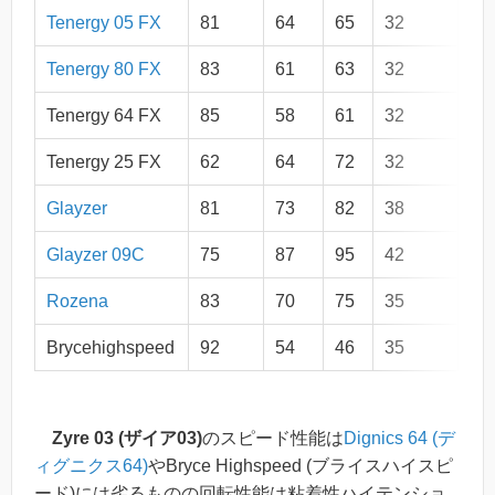
Tenergy 05 FX
81
64
65
32
Op
Tenergy 80 FX
83
61
63
32
Op
Tenergy 64 FX
85
58
61
32
Op
Tenergy 25 FX
62
64
72
32
Op
Glayzer
81
73
82
38
5,
Glayzer 09C
75
87
95
42
5,
Rozena
83
70
75
35
5,
Brycehighspeed
92
54
46
35
6,
Zyre 03 (ザイア03)
のスピード性能は
Dignics 64 (デ
ィグニクス64)
やBryce Highspeed (ブライスハイスピ
ード)には劣るものの回転性能は粘着性ハイテンショ