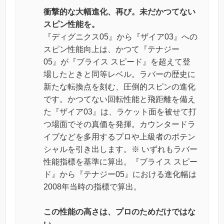
衝撃的な大幅進化、再び。未だかつてない
スピン性能を。
『ディグニクス05』から『ザイア03』への
スピン性能向上は、かつて『テナジー
05』が『ブライス スピード』を超えて登
場したときと同等レベル。ラバーの歴史に
新たな転換点を刻む、圧倒的スピンの進化
です。かつてない回転性能と飛距離を備え
た『ザイア03』は、ラケット面を被せて打
つ場面でその真価を発揮。カウンタードラ
イブなどを多用するプロや上級者のポテン
シャルを引き出します。※ いずれもラバー
性能指標を基準に算出。『ブライス スピー
ド』から『テナジー05』における進化幅は
2008年当時の指標で算出。
この性能の高さは、プロのためだけではな