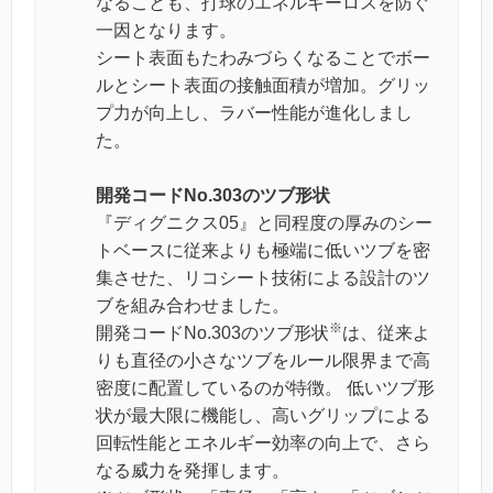
なることも、打球のエネルギーロスを防ぐ
一因となります。
シート表面もたわみづらくなることでボー
ルとシート表面の接触面積が増加。グリッ
プ力が向上し、ラバー性能が進化しまし
た。
開発コードNo.303のツブ形状
『ディグニクス05』と同程度の厚みのシー
トベースに従来よりも極端に低いツブを密
集させた、リコシート技術による設計のツ
ブを組み合わせました。
※
開発コードNo.303のツブ形状
は、従来よ
りも直径の小さなツブをルール限界まで高
密度に配置しているのが特徴。 低いツブ形
状が最大限に機能し、高いグリップによる
回転性能とエネルギー効率の向上で、さら
なる威力を発揮します。