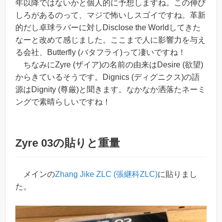
年以降ではないかと個人的に予想しますね。この伸び
しろがあるのって、マジで怖いしスゴイですね。革新
的だし卓球ラバーに対しDisclose the Worldしてきた
なーと改めて感じました。ここまで人に影響力を与え
る会社、Butterfly (バタフライ)って凄いですね！
ちなみにZyre (ザイア)の名前の由来はDesire (欲望)
からきているそうです。Dignics (ディグニクス)の語
源はDignity (尊厳)と聞きます。なかなか洒落たネーミ
ングで素晴らしいですね！
Zyre 03の貼りと重量
メインの
Zhang Jike ZLC (張継科ZLC)
に貼りまし
た。