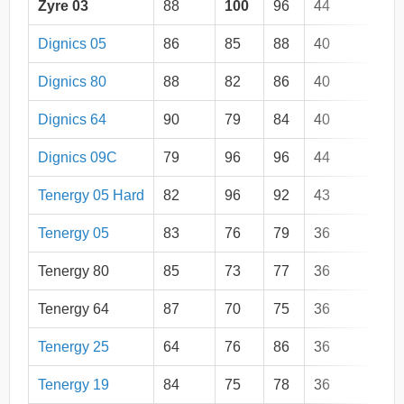
Zyre 03
88
100
96
44
Op
Dignics 05
86
85
88
40
Op
Dignics 80
88
82
86
40
Op
Dignics 64
90
79
84
40
Op
Dignics 09C
79
96
96
44
Op
Tenergy 05 Hard
82
96
92
43
Op
Tenergy 05
83
76
79
36
Op
Tenergy 80
85
73
77
36
Op
Tenergy 64
87
70
75
36
Op
Tenergy 25
64
76
86
36
Op
Tenergy 19
84
75
78
36
Op