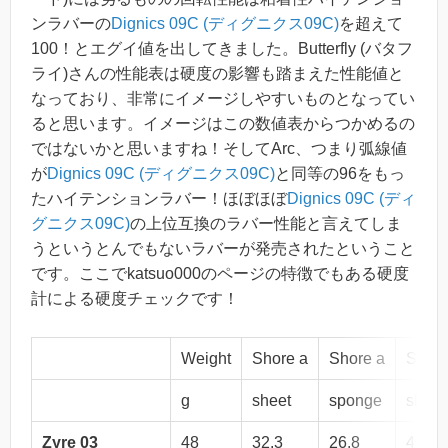
ンラバーの
Dignics 09C (ディグニクス09C)
を超えて
100！とエグイ値を出してきました。Butterfly (バタフ
ライ)さんの性能表は硬度の影響も踏まえた性能値と
なっており、非常にイメージしやすいものとなってい
ると思います。イメージはこの数値表からつかめるの
ではないかと思いますね！そしてArc、つまり弧線値
が
Dignics 09C (ディグニクス09C)
と同等の96をもっ
たハイテンションラバー！ほぼほぼ
Dignics 09C (ディ
グニクス09C)
の上位互換のラバー性能と言えてしま
うというとんでもないラバーが発売されたということ
です。ここでkatsuo000のページの特徴でもある硬度
計による硬度チェックです！
Weight
Shore a
Shore a
Shore
g
sheet
sponge
sheet
Zyre 03
48
32.3
26.8
43.9