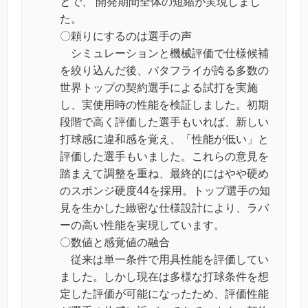
とで、 開発期間全体の短縮が実現しまし
た。
〇頼りにするのは選手の声
シミュレーションと機械評価で仕様候補
を絞り込んだ後、バタフライが誇る多数の
世界トップの契約選手による試打を実施
し、実使用時の性能を検証しました。初期
段階で高く評価した選手もいれば、新しい
打球感に違和感を覚え、「性能が低い」と
評価した選手もいました。これらの意見を
踏まえて調整を重ね、最終的にはやや硬め
のスポンジ硬度44を採用。トップ選手の知
見を生かした緻密な仕様設計により、ラバ
ーの高い性能を実現しています。
〇数値と感覚値の融合
従来は単一条件で用具性能を評価してい
ました。しかし現在は多様な打球条件を想
定した評価が可能になったため、評価性能