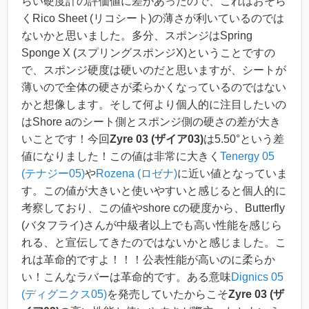
らい硬度計の評価値に差があったので、これはおそら
くRico Sheet (リコシート)の薄さが利いているのでは
ないかと思いました。多分、スポンジはSpring
Sponge X (スプリングスポンジX)ということですの
で、スポンジ硬度は硬いのだと思いますが、シートが
薄いので全体の硬さが柔らかくなっているのではない
かと想像します。そして何より個人的に注目したいの
はShore aのシート側とスポンジ側の硬さの差が大き
いことです！今回
Zyre 03 (ザイア03)
は5.50°という差
値になりました！この値は非常に大きく
Tenergy 05
(テナジー05)
や
Rozena (ロゼナ)
に近い値となっていま
す。この値が大きいと使いやすいと感じると個人的に
考察しており、この値やshore cの硬度から、Butterfly
(バタフライ)さんが中級者以上でも高い性能を感じら
れる、と宣伝してきたのではないかと感じました。こ
れは革命的ですよ！！！公表性能が高いのに柔らか
い！こんなラバーは革命的です。ある意味
Dignics 05
(ディグニクス05)
を発売していたからこそ
Zyre 03 (ザ