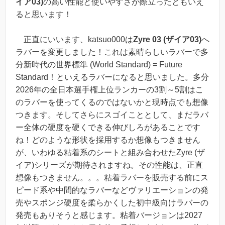
イア03)
の高い性能と使いやすさが際立ったともいえ
ると思います！
正直にいいます、katsuo000は
Zyre 03 (ザイア03)
へ
ラバーを変更しました！これは素晴らしいラバーで多
分新時代の世界標準 (World Standard) = Future
Standard！といえるラバーになると思いました。多分
2026年の全日本選手権上位ランカーの3割～5割はこ
のラバーを使ってくるのではないかと現時点でも想像
つきます。そしてさらにスゴイこととして、まだラバ
ー全体の硬度を硬くできる伸びしろがあることです
ね！どのような形状を採用するか想像もつきません
が、いわゆる粘着系のシートと組み合わせたZyre (ザ
イア)シリーズが期待されますね。その性能は、正直
想像もつきません。。。粘着ラバーを販売する前にス
ピード系や中間的なラバーなどヴァリエーションの発
売やスポンジ硬度を柔らかくした初中級向けラバーの
発売もありそうと感じます。粘着バージョンは2027