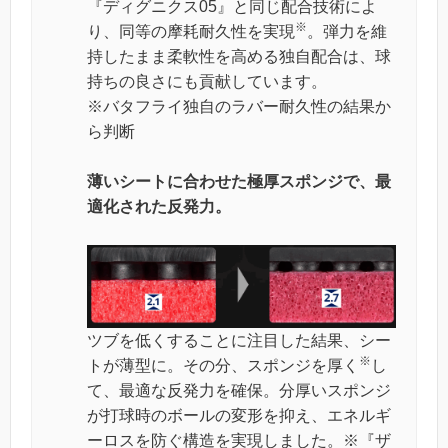
『ディグニクス05』と同じ配合技術によ
※
り、同等の摩耗耐久性を実現
。弾力を維
持したまま柔軟性を高める独自配合は、球
持ちの良さにも貢献しています。
※バタフライ独自のラバー耐久性の結果か
ら判断
薄いシートに合わせた極厚スポンジで、最
適化された反発力。
ツブを低くすることに注目した結果、シー
※
トが薄型に。その分、スポンジを厚く
し
て、最適な反発力を確保。分厚いスポンジ
が打球時のボールの変形を抑え、エネルギ
ーロスを防ぐ構造を実現しました。※『ザ