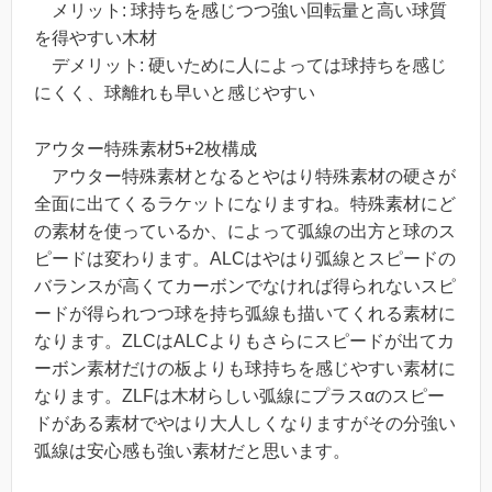
メリット: 球持ちを感じつつ強い回転量と高い球質
を得やすい木材
デメリット: 硬いために人によっては球持ちを感じ
にくく、球離れも早いと感じやすい
アウター特殊素材5+2枚構成
アウター特殊素材となるとやはり特殊素材の硬さが
全面に出てくるラケットになりますね。特殊素材にど
の素材を使っているか、によって弧線の出方と球のス
ピードは変わります。ALCはやはり弧線とスピードの
バランスが高くてカーボンでなければ得られないスピ
ードが得られつつ球を持ち弧線も描いてくれる素材に
なります。ZLCはALCよりもさらにスピードが出てカ
ーボン素材だけの板よりも球持ちを感じやすい素材に
なります。ZLFは木材らしい弧線にプラスαのスピー
ドがある素材でやはり大人しくなりますがその分強い
弧線は安心感も強い素材だと思います。