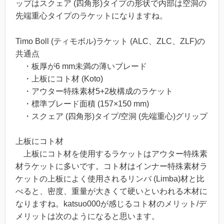
ップはスクェア (四角形)タイプの形状で内部は空洞の
先端重心タイプのラケットになりますね。
Timo Boll (ティモボル)ラケット (ALC、ZLC、ZLF)の
共通点
・板厚が6 mm未満の薄いブレード
・上板にコト材 (Koto)
・アウター特殊素材5+2枚構成のラケット
・標準ブレード面積 (157×150 mm)
・スクェア (四角形)タイプ/空洞 (先端重心)グリップ
上板にコト材
上板にコト材を使用するラケットはアウター特殊素
材ラケットに多いです。コト材はインナー特殊素材ラ
ケットの上板によく使用されるリンバ (Limba)材と比
べると、密度、重量が大きくて硬いといわれる木材に
なりますね。katsuo000が感じるコト材のメリット/デ
メリットは次のようになると思います。