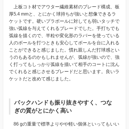
上板コト材でアウター繊維素材のブレード構成、板
厚5.4 mmと、とにかく球持ちが強いと想像できるラ
ケットです。硬いプラボールに対しても弱いタッチで
強い弧線を与えてくれるブレードでした。手打ちでも
弧線を描くので、半粒や変化形のラバーを使っている
人のボールを打つときも安心してボールを台に入れる
ことができると感じました。慣れ親しんだ打球感とい
うのもあるのかもしれませんが、弧線が強いので、強
く打ってもしっかり弧線を描いて相手のコートに沈ん
でくれると感じさせるブレードだと思います。良いラ
ケットだと改めて感じました。
バックハンドも振り抜きやすく、つな
ぎの質がとにかく高い
86 gの重量で標準よりやや軽い個体といってもいい