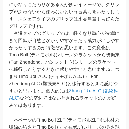
にかなりこだわりがある人が多いイメージで、グリッ
プがあわないから使わないという言葉も聞いたりしま
す。スクェアタイプのグリップは水谷隼選手も好んだ
グリップですね。
空洞タイプのグリップでは、軽くなり重心が先端に
きて回転が自然とかかりやすかったり威力が出しやす
かったりするのが特徴だと思います。この変化は
Timo Boll (ティモボル)シリーズのラケットから樊振東
(Fan Zhendong、ハンシントウ)シリーズのラケット
へ移行したりするときに感じやすいと思いますね。つ
まりTimo Boll ALC (ティモボルALC) ⇔ Fan
Zhendong ALC (樊振東ALC)と移行するときに感じや
すいと思います。個人的には
Zhang Jike ALC (張継科
ALC)
などの空洞ではないとされるラケットの方が好
みではあります。
本ページのTimo Boll ZLF (ティモボルZLF)は木材の
弧線の強さとTimo Boll (ティモボル)シリーズの良さ球