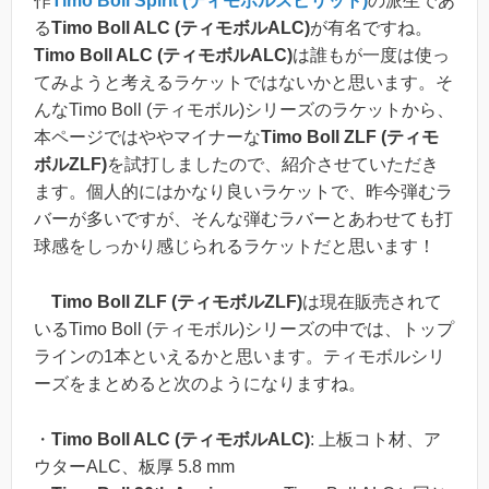
作
Timo Boll Spirit (ティモボルスピリット)
の派生であ
る
Timo Boll ALC (ティモボルALC)
が有名ですね。
Timo Boll ALC (ティモボルALC)
は誰もが一度は使っ
てみようと考えるラケットではないかと思います。そ
んなTimo Boll (ティモボル)シリーズのラケットから、
本ページではややマイナーな
Timo Boll ZLF (ティモ
ボルZLF)
を試打しましたので、紹介させていただき
ます。個人的にはかなり良いラケットで、昨今弾むラ
バーが多いですが、そんな弾むラバーとあわせても打
球感をしっかり感じられるラケットだと思います！
Timo Boll ZLF (ティモボルZLF)
は現在販売されて
いるTimo Boll (ティモボル)シリーズの中では、トップ
ラインの1本といえるかと思います。ティモボルシリ
ーズをまとめると次のようになりますね。
・
Timo Boll ALC (ティモボルALC)
: 上板コト材、ア
ウターALC、板厚 5.8 mm